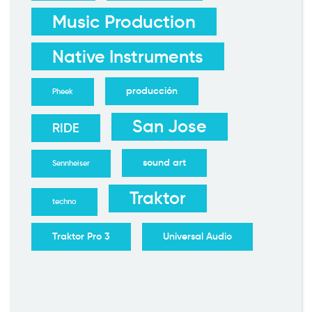
Music Production
Native Instruments
producción
Pheek
San Jose
RIDE
sound art
Sennheiser
Traktor
techno
Traktor Pro 3
Universal Audio