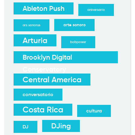
Ableton Push
aniversario
arte sonoro
ars sonorus
Arturia
bobpower
Brooklyn Digital
Conservatory
Central America
conversatorio
Costa Rica
cultura
DJing
DJ