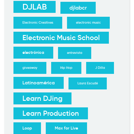
DJLAB
djlabcr
Electronic Creatives
electronic music
Electronic Music School
electrónica
entrevista
giveaway
Hip Hop
J Dilla
Latinoamérica
Laura Escudé
Learn DJing
Learn Production
Loop
Max for Live