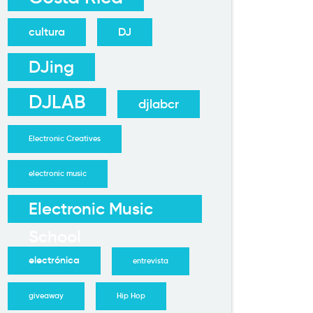
cultura
DJ
DJing
DJLAB
djlabcr
Electronic Creatives
electronic music
Electronic Music
School
electrónica
entrevista
giveaway
Hip Hop