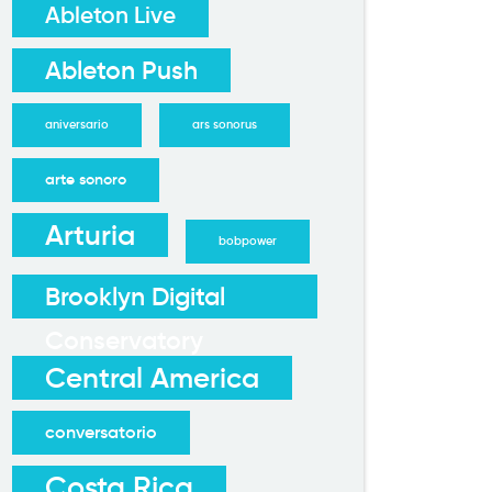
Ableton Live
Ableton Push
aniversario
ars sonorus
arte sonoro
Arturia
bobpower
Brooklyn Digital
Conservatory
Central America
conversatorio
Costa Rica