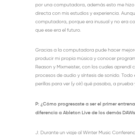
por una computadora, además esto me hizo s
directa con mis estudios y experiencia. Aunq
computadora, porque era inusual y no era co
que ese era el futuro.
Gracias a la computadora pude hacer mejore
producir mi propia música y conocer progra
Reason y Mixmeister, con los cuales aprendí
procesos de audio y síntesis de sonido. Tod
perillas para ver (y oír) qué pasaba, a prueba y
P: ¿Cómo progresaste a ser el primer entren
diferencía a Ableton Live de los demás DAWs
J: Durante un viaje al Winter Music Conferenc