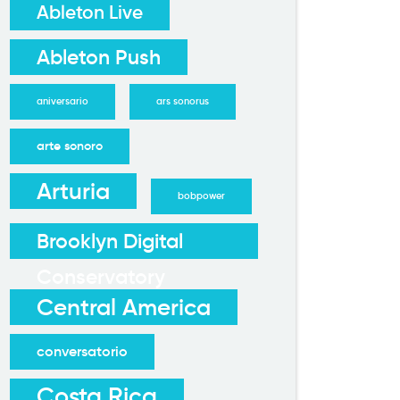
Ableton Live
Ableton Push
aniversario
ars sonorus
arte sonoro
Arturia
bobpower
Brooklyn Digital
Conservatory
Central America
conversatorio
Costa Rica