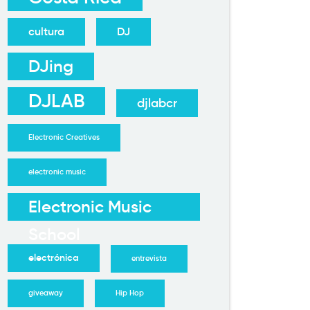
cultura
DJ
DJing
DJLAB
djlabcr
Electronic Creatives
electronic music
Electronic Music
School
electrónica
entrevista
giveaway
Hip Hop