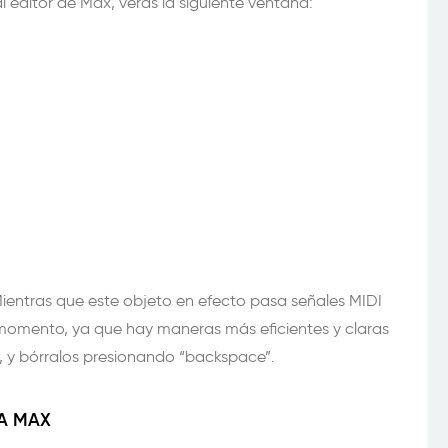
l editor de Max, veras la siguiente ventana:
ientras que este objeto en efecto pasa señales MIDI
 momento, ya que hay maneras más eficientes y claras
s, y bórralos presionando “backspace”.
 A MAX