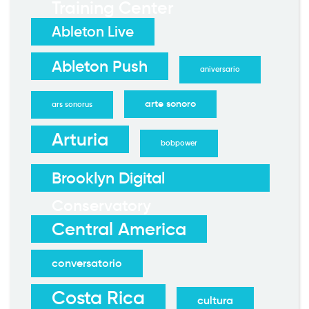
Training Center
Ableton Live
Ableton Push
aniversario
arte sonoro
ars sonorus
Arturia
bobpower
Brooklyn Digital
Conservatory
Central America
conversatorio
Costa Rica
cultura