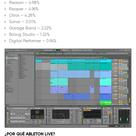
Reason – 4.98%
Reaper – 4.96%
Otros – 4.28%
Sonar – 3.01%
Garage Band – 2.22%
Bitwig Studio – 1.22%
Digital Performer – 0.94%
¿POR QUÉ ABLETON LIVE?