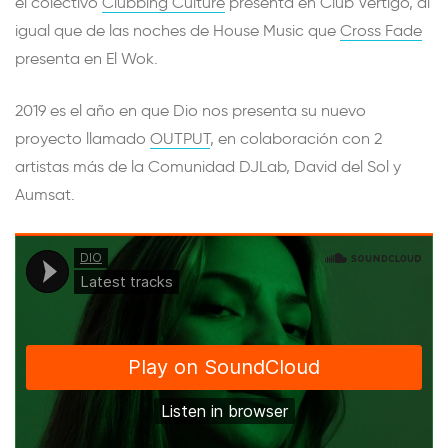
el colectivo
Clubbing Culture
presenta en Club Vertigo, al
igual que de las noches de House Music que
Cross Fade
presenta en El Wok.
2019 es el año en que Dio nos presenta su nuevo
proyecto llamado
OUTPUT
, en colaboración con 2
artistas más de la Comunidad DJLab, David del Sol y
Aumsat.