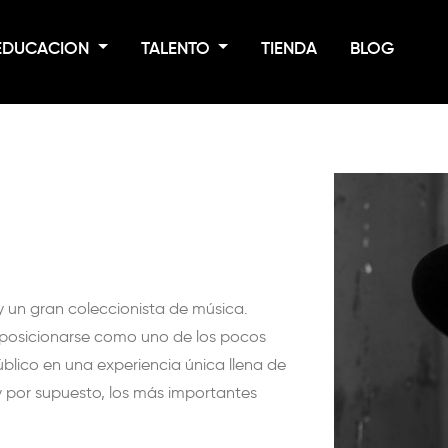
EDUCACION
TALENTO
TIENDA
BLOG
y un gran coleccionista de música.
 posicionarse como uno de los pocos
blico en una experiencia única llena de
y por supuesto, los más importantes