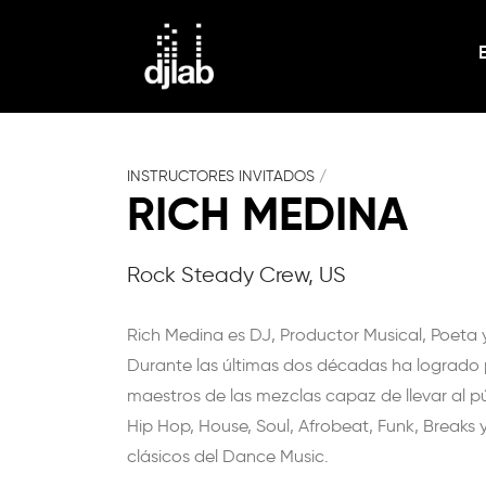
INSTRUCTORES INVITADOS
/
RICH MEDINA
Rock Steady Crew, US
Rich Medina es DJ, Productor Musical, Poeta 
Durante las últimas dos décadas ha logrado
maestros de las mezclas capaz de llevar al pú
Hip Hop, House, Soul, Afrobeat, Funk, Breaks 
clásicos del Dance Music.