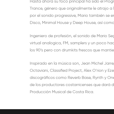
Hasta ahora su foco principal ha sido el Pro
Trance, género que originalmente le atrajo a
por el sonido progressive, Mario también se 
Disco, Minimal House y Deep House, así como E
Ingeniero de profesión, el sonido de Mario Se
virtual analogica, FM, samplers y un poco ha
los 90’s pero con drumkits frescos que mant
Inspirado en la música son, Jean Michel Jarre
Octaviani, Classified Project, Alex O’rion y Eze
discográficos como Reverb Base, Rynth y One
de los productores costarricenses que dará d
Producción Musical de Costa Rica.