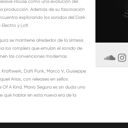
gressive House como una evolución del
 la producción. Además de su fascinación
encuentra explorando los sonidos del Dark
lectro y Lofi.
gura se mantiene alrededor de la síntesis
cia los romplers que emulan el sonido de
ienen las convenciones modernas.
, Kraftwerk, Daft Punk, Marco V, Guiseppe
quiel Arias, con releases en sellos
 Of A Kind, Mario Segura es sin duda uno
e qué hablar en esta nueva era de la