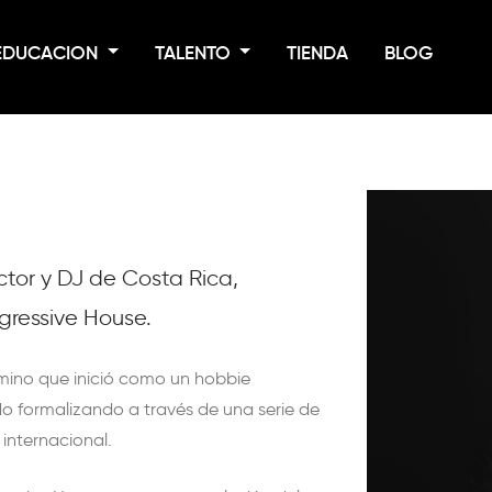
EDUCACION
TALENTO
TIENDA
BLOG
ctor y DJ de Costa Rica,
ogressive House.
mino que inició como un hobbie
do formalizando a través de una serie de
internacional.