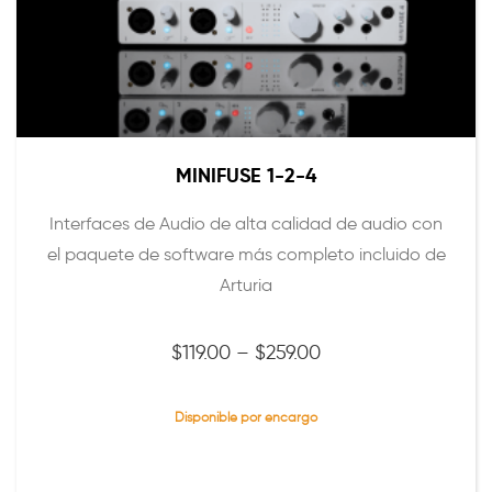
MINIFUSE 1-2-4
Interfaces de Audio de alta calidad de audio con
el paquete de software más completo incluido de
Arturia
Precio
$
119.00
–
$
259.00
range:
$119.00
Disponible por encargo
through
$259.00