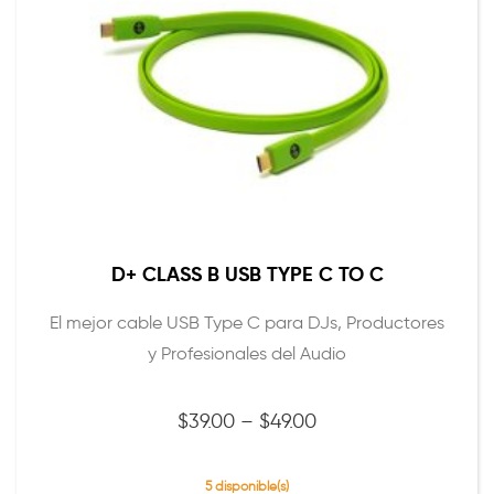
D+ CLASS B USB TYPE C TO C
El mejor cable USB Type C para DJs, Productores
y Profesionales del Audio
Precio
$
39.00
–
$
49.00
range:
$39.00
5 disponible(s)