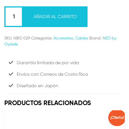
D+
CLASS
AÑADIR AL CARRITO
B
CABLE
BAG
SKU:
NBO 029
Categorías:
Accesorios
,
Cables
Brand:
NEO by
Cantidad
Oyaide
Garantía limitada de por vida
Envíos con Correos de Costa Rica
Diseñado en Japón
PRODUCTOS RELACIONADOS
¡Oferta!