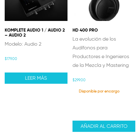
KOMPLETE AUDIO 1 / AUDIO 2
HD 400 PRO
– AUDIO 2
La evolución de los
Modelo: Audio 2
Audífonos para
Productores e Ingenieros
$
179.00
de la Mezcla y Mastering
LEER MÁS
$
299.00
Disponible por encargo
AÑADIR AL CARRITO