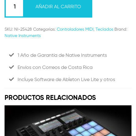
Kontrol
AÑADIR AL CARRITO
S88
MK3
Cantidad
SKU:
NI-25428
Categorías:
Controladores MIDI
,
Teclados
Brand:
Native Instruments
1 Año de Garantía de Native Instruments
Envíos con Correos de Costa Rica
Incluye Software de Ableton Live Lite y otros
PRODUCTOS RELACIONADOS