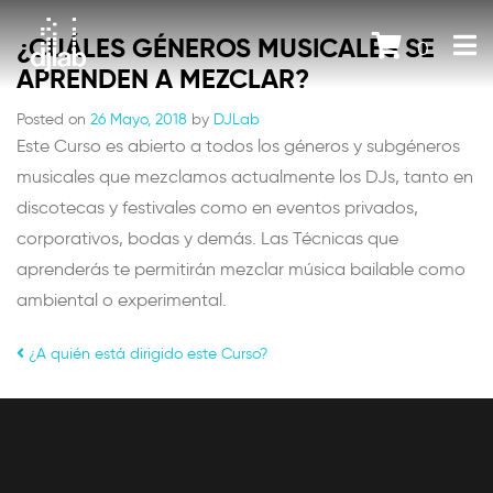
¿CUÁLES GÉNEROS MUSICALES SE
0
APRENDEN A MEZCLAR?
Posted on
26 Mayo, 2018
by
DJLab
Este Curso es abierto a todos los géneros y subgéneros
musicales que mezclamos actualmente los DJs, tanto en
discotecas y festivales como en eventos privados,
corporativos, bodas y demás. Las Técnicas que
aprenderás te permitirán mezclar música bailable como
ambiental o experimental.
POST NAVIGATION
¿A quién está dirigido este Curso?