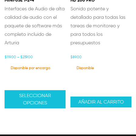
Interfaces de Audio de alta
Sonido potente y
calidad de audio con el
detallado para todas las
paquete de software más
tareas de monitoreo y
completo incluido de
para todos los
Arturia
presupuestos
Precio
$
119.00
–
$
259.00
$
89.00
range:
$119.00
Disponible por encargo
Disponible
through
$259.00
SELECCIONAR
AÑADIR AL CARRITO
OPCIONES