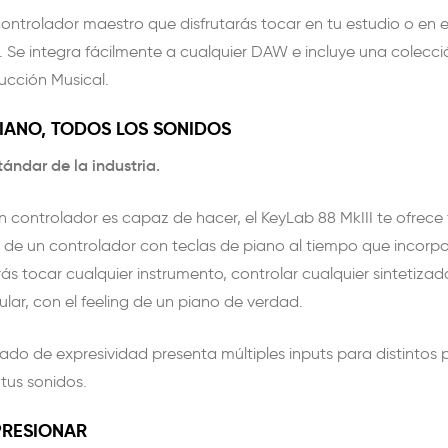
controlador maestro que disfrutarás tocar en tu estudio o en e
. Se integra fácilmente a cualquier DAW e incluye una colecc
ucción Musical.
PIANO, TODOS LOS SONIDOS
ndar de la industria.
n controlador es capaz de hacer, el KeyLab 88 MkIII te ofrece 
 de un controlador con teclas de piano al tiempo que incorp
s tocar cualquier instrumento, controlar cualquier sintetizador
lar, con el feeling de un piano de verdad.
ado de expresividad presenta múltiples inputs para distintos 
tus sonidos.
PRESIONAR