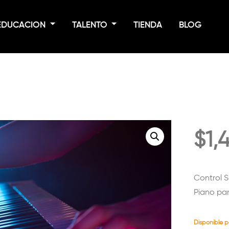
EDUCACION
TALENTO
TIENDA
BLOG
$
1,
Control 
Piano pa
Disponible 