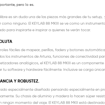
portante, pero lo es.
libre es sin duda una de las piezas más grandes de tu setup, 
cir como ninguno. El KEYLAB 88 MKIII se ve como un instrumento
o para inspirarte e inspirar a quienes te verán tocar.
OLUTA
roles fáciles de mapear, perillas, faders y botones automáti
os los instrumentos de Arturia, funciones de conectividad para
tetizadores analógicos, el KEYLAB 88 MKIII es un componente
ar tu software y hardware fácilmente. Inclusive se carga úni
ANCIA Y ROBUSTEZ.
a sido especialmente diseñado pensando especialmente en pr
amente. Su chasis de aluminio y madera lo hacen súper resiste
 en ningún momento del viaje. El KEYLAB 88 MKII está destinado