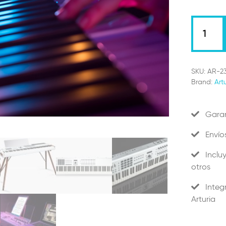
KeyLab
88
MKIII
Cantidad
SKU:
AR-2
Brand:
Art
Garan
Envío
Inclu
otros
Integ
Arturia