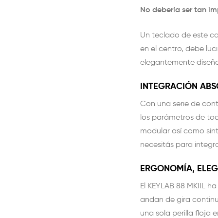
No debería ser tan im
Un teclado de este ca
en el centro, debe lu
elegantemente diseñad
INTEGRACIÓN ABS
Con una serie de cont
los parámetros de tod
modular así como sin
necesitás para integr
ERGONOMÍA, ELEG
El KEYLAB 88 MKIIL h
andan de gira continu
una sola perilla floja