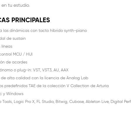
en tu estudio.
AS PRINCIPALES
 a las dinámicas con tacto híbrido synth-piano
dal de sustain
 líneas
control MCU / HUI
ón de acordes
ónomo o plug-in: VST, VST3, AU, AAX
de alta calidad con la licencia de Analog Lab
s predefinidos TAE de la colección V Collection de Arturia
c y Windows
Tools, Logic Pro X, FL Studio, Bitwig, Cubase, Ableton Live, Digital Pe