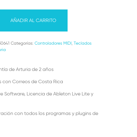
AÑADIR AL CARRITO
30641
Categorías:
Controladores MIDI
,
Teclados
uria
tía de Arturia de 2 años
s con Correos de Costa Rica
ye Software, Licencia de Ableton Live Lite y
ración con todos los programas y plugins de