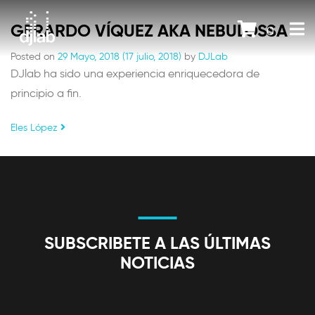
GERARDO VÍQUEZ AKA NEBULOSSA
0
Posted on
29 Mayo, 2018
(17 julio, 2018)
by
DJLab
DJlab ha sido una experiencia enriquecedora de
principio a fin.
POST NAVIGATION
Eles López
SUBSCRIBETE A LAS ÚLTIMAS
NOTICIAS