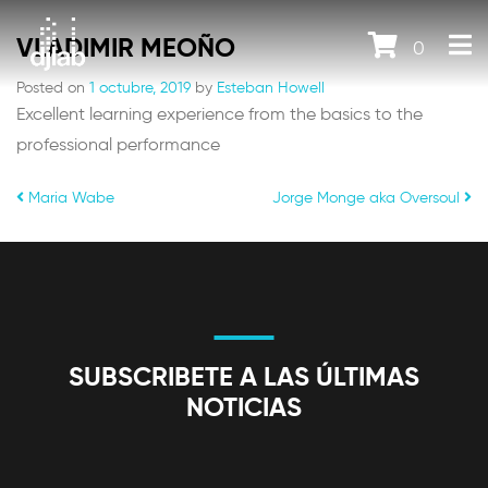
VLADIMIR MEOÑO
0
Posted on
1 octubre, 2019
by
Esteban Howell
Excellent learning experience from the basics to the
professional performance
POST NAVIGATION
Maria Wabe
Jorge Monge aka Oversoul
SUBSCRIBETE A LAS ÚLTIMAS
NOTICIAS