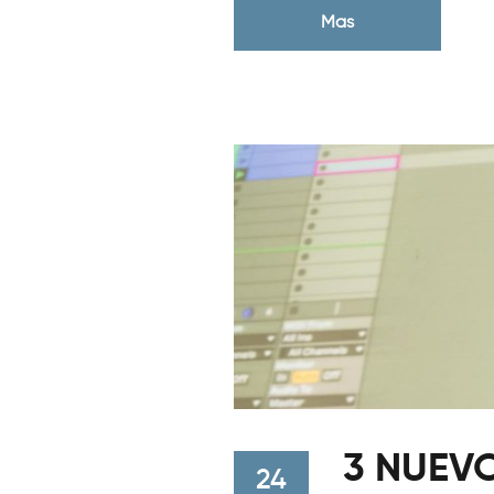
Mas
3 NUEVO
24